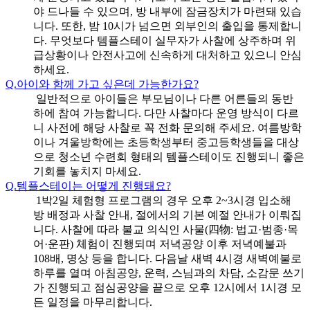
야 드나들 수 있으며, 방 내부에 잠금장치가 마련돼 있습
니다. 또한, 밤 10시가 넘으면 외부인의 출입을 통제합니
다. 무엇보다 템플스테이 실무자가 사찰에 상주하며 위
급상황이나 안전사고에 신속하게 대처하고 있으니 안심
하세요.
Q.
아이와 함께 가고 싶은데 가능한가요?
일반적으로 아이들은 부모님이나 다른 어른들의 동반
하에 참여 가능합니다. 다만 사찰마다 운영 방식이 다르
니 사전에 해당 사찰로 꼭 전화 문의해 주세요. 여름방학
이나 겨울방학에는 초등학생부터 중고등학생들을 대상
으로 청소년 수련회 형태의 템플스테이도 진행되니 좋은
기회를 놓치지 마세요.
Q.
템플스테이는 어떻게 진행돼요?
1박2일 체험형 프로그램의 경우 오후 2~3시경 입소해
방 배정과 사찰 안내, 절에서의 기본 예절 안내가 이뤄집
니다. 사찰에 따라 불교 의식인 사물(四物: 법고·범종·목
어·운판) 체험이 진행되며 저녁공양 이후 저녁예불과
108배, 명상 등을 합니다. 다음날 새벽 4시경 새벽예불로
하루를 열며 아침공양, 운력, 스님과의 차담, 소감문 쓰기
가 진행되고 점심공양을 끝으로 오후 12시에서 1시경 모
든 일정을 마무리합니다.