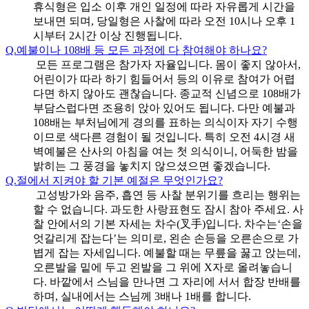
휴식형은 입소 이후 개인 일정에 따라 자유롭게 시간을
보내면 되며, 당일형은 사찰에 따라 오전 10시나 오후 1
시부터 2시간 이상 진행됩니다.
Q.
예불이나 108배 등 모든 과정에 다 참여해야 하나요?
모든 프로그램은 참가자 자율입니다. 몸이 좋지 않아서,
어린이가 따라 하기 힘들어서 등의 이유로 참여가 어렵
다면 하지 않아도 괜찮습니다. 종교적 신념으로 108배가
부담스럽다면 조용히 앉아 있어도 됩니다. 다만 예불과
108배는 부처님에게 경의를 표하는 의식이자 자기 수행
이므로 색다른 경험이 될 것입니다. 특히 오전 4시경 새
벽예불은 산사의 아침을 여는 첫 의식이니, 어둑한 밤을
밝히는 그 풍경을 놓치지 않으셨으면 좋겠습니다.
Q.
절에서 지켜야 할 기본 예절은 무엇인가요?
고성방가와 음주, 흡연 등 사찰 분위기를 흐리는 행위는
할 수 없습니다. 과도한 사랑표현도 잠시 참아 주세요. 사
찰 안에서의 기본 자세는 차수(叉手)입니다. 차수는‘손을
엇갈리게 잡는다’는 의미로, 왼손 손등을 오른손으로 가
볍게 잡는 자세입니다. 예불할 때는 무릎을 꿇고 앉는데,
오른발을 밑에 두고 왼발을 그 위에 X자로 올려놓습니
다. 바깥에서 스님을 만나면 그 자리에 서서 합장 반배를
하며, 실내에서는 스님께 3배나 1배를 합니다.